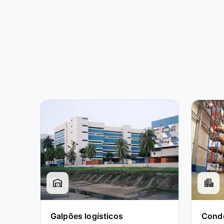
warehouse
apartment
Galpões logísticos
Condo