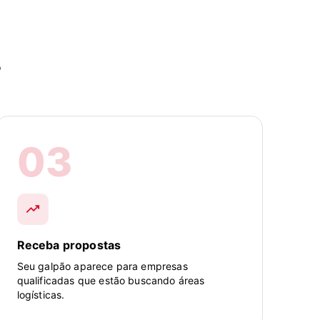
o
03
trending_up
Receba propostas
Seu galpão aparece para empresas
qualificadas que estão buscando áreas
logísticas.