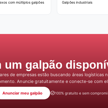
xos com múltiplos galpões
Galpões industriais
 um galpão disponí
ares de empresas estão buscando áreas logísticas 
mento. Anuncie gratuitamente e conecte-se com el
check_circle
Anunciar meu galpão
100% gratuito e sem compromi