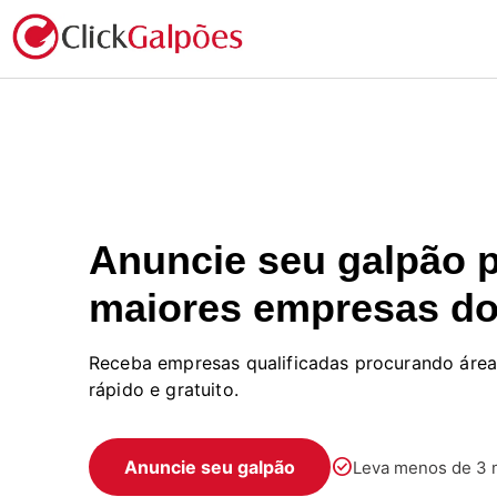
Anuncie seu galpão p
maiores empresas do
Receba empresas qualificadas procurando áreas
rápido e gratuito.
check_circle
Anuncie seu galpão
Leva menos de 3 