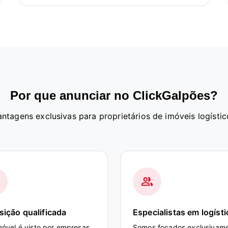
Por que anunciar no ClickGalpões?
antagens exclusivas para proprietários de imóveis logístic
group
ição qualificada
Especialistas em logísti
móvel é visto por empresas
Somos focados exclusivam