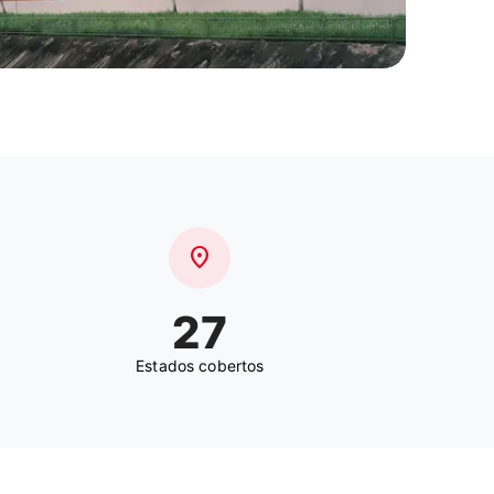
location_on
27
Estados cobertos