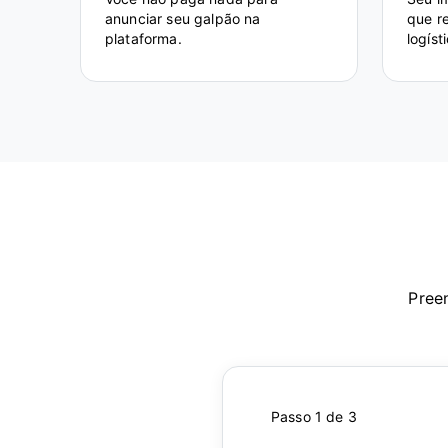
anunciar seu galpão na
que r
plataforma.
logíst
Pree
Passo 1 de 3