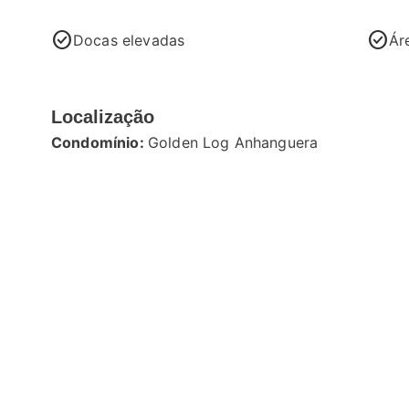
check_circle
check_circle
Docas elevadas
Ár
Localização
Condomínio:
Golden Log Anhanguera