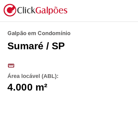
Galpão em Condomínio
Sumaré / SP
straighten
Área locável (ABL):
4.000
m²