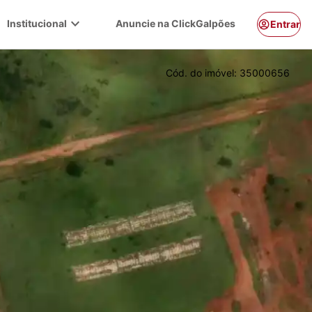
expand_more
Institucional
Anuncie na ClickGalpões
Entrar
Cód. do imóvel:
35000656