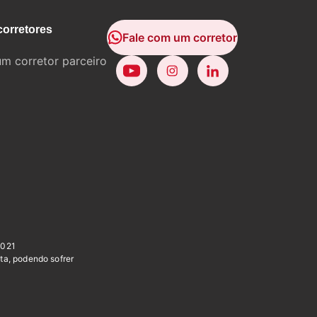
corretores
Fale com um corretor
um corretor parceiro
0021
ta, podendo sofrer