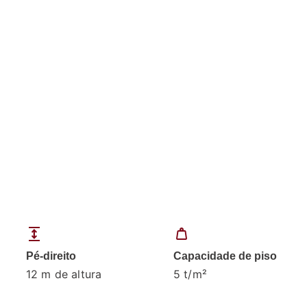
expand
weight
Pé-direito
Capacidade de piso
12 m de altura
5 t/m²