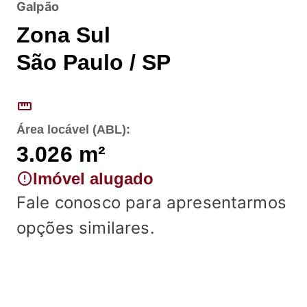
Galpão
Zona Sul
São Paulo / SP
straighten
Área locável (ABL):
3.026
m²
error
Imóvel alugado
Fale conosco para apresentarmos
opções similares.
Fale conosco