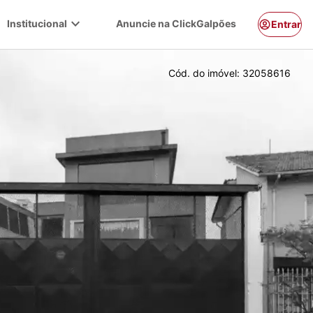
expand_more
Institucional
Anuncie na ClickGalpões
Entrar
Cód. do imóvel:
32058616