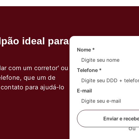
pão ideal para
Nome
*
lar com um corretor' ou
Telefone
*
elefone, que um de
 contato para ajudá-lo
E-mail
Enviar e receb
Ou
Fale com um