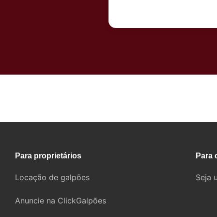
Fale com um corretor
Para proprietários
Para 
Locação de galpões
Seja 
Anuncie na ClickGalpões