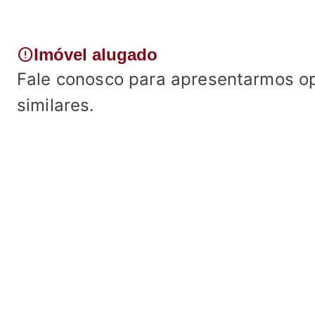
error
Imóvel alugado
Fale conosco para apresentarmos o
similares.
Fale conosco