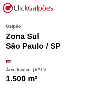
Galpão
Zona Sul
São Paulo / SP
straighten
Área locável (ABL):
1.500
m²