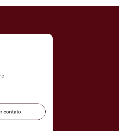
er contato
 corretor