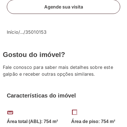
Agende sua visita
Início
/
...
/
35010153
Gostou do imóvel?
Fale conosco para saber mais detalhes sobre este
galpão e receber outras opções similares.
Características do imóvel
straighten
border_style
Área total (ABL): 754 m²
Área de piso: 754 m²