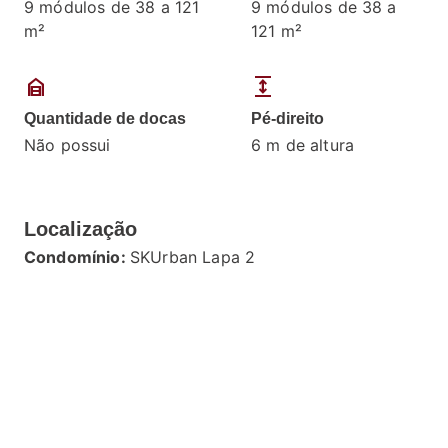
9 módulos de 38 a 121
9 módulos de 38 a
m²
121 m²
garage_home
expand
Quantidade de docas
Pé-direito
Não possui
6 m de altura
Localização
Condomínio:
SKUrban Lapa 2