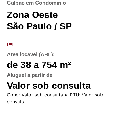
Galpão em Condomínio
Zona Oeste
São Paulo / SP
straighten
Área locável (ABL):
de 38 a 754
m²
Aluguel
a partir de
Valor sob consulta
Cond:
Valor sob consulta
• IPTU:
Valor sob
consulta
Fale conosco