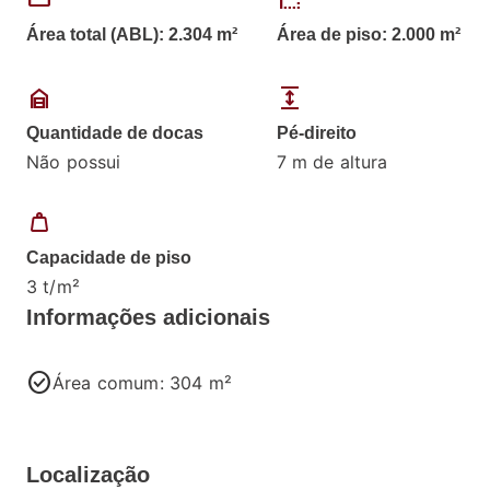
straighten
border_style
Área total (ABL): 2.304 m²
Área de piso: 2.000 m²
garage_home
expand
Quantidade de docas
Pé-direito
Não possui
7 m de altura
weight
Capacidade de piso
3 t/m²
Informações adicionais
check_circle
Área comum: 304 m²
Localização