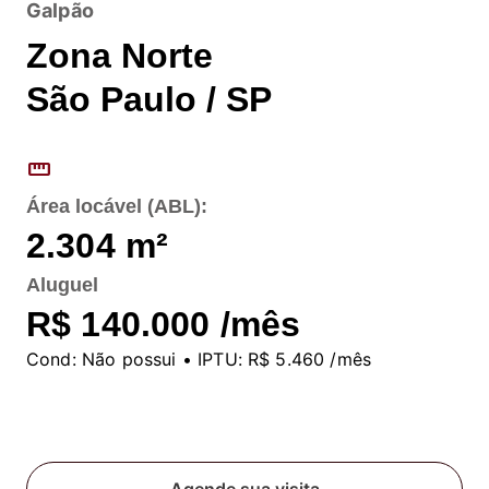
Galpão
Zona Norte
São Paulo / SP
straighten
Área locável (ABL):
2.304
m²
Aluguel
R$ 140.000 /mês
Cond:
Não possui
• IPTU:
R$ 5.460 /mês
Fale conosco