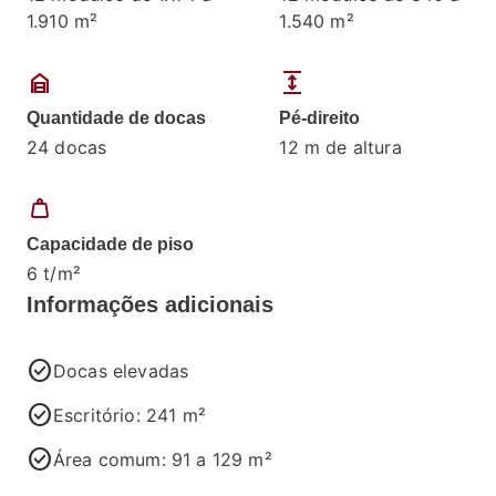
1.910 m²
1.540 m²
garage_home
expand
Quantidade de docas
Pé-direito
24 docas
12 m de altura
weight
Capacidade de piso
6 t/m²
Informações adicionais
check_circle
Docas elevadas
check_circle
Escritório: 241 m²
check_circle
Área comum: 91 a 129 m²