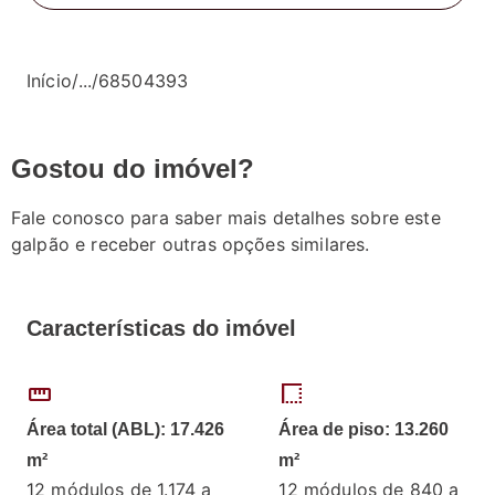
Início
/
...
/
68504393
Gostou do imóvel?
Fale conosco para saber mais detalhes sobre este
galpão e receber outras opções similares.
Características do imóvel
straighten
border_style
Área total (ABL): 17.426
Área de piso: 13.260
m²
m²
12 módulos de 1.174 a
12 módulos de 840 a