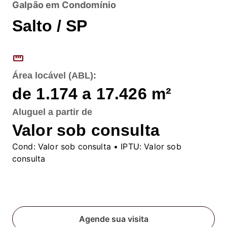
Galpão em Condomínio
Salto / SP
straighten
Área locável (ABL):
de 1.174 a 17.426
m²
Aluguel
a partir de
Valor sob consulta
Cond:
Valor sob consulta
• IPTU:
Valor sob
consulta
Fale conosco
Agende sua visita