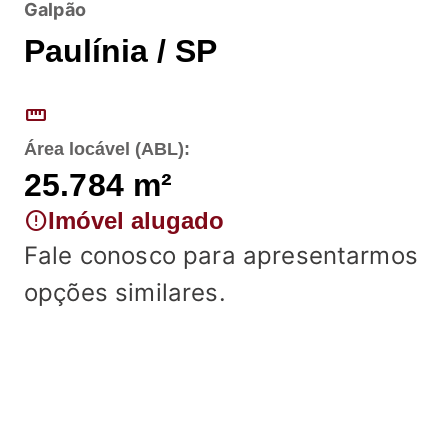
Galpão
Paulínia / SP
straighten
Área locável (ABL):
25.784
m²
error
Imóvel alugado
Fale conosco para apresentarmos
opções similares.
Fale conosco