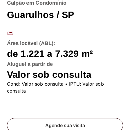
Galpão em Condomínio
Guarulhos / SP
straighten
Área locável (ABL):
de 1.221 a 7.329
m²
Aluguel
a partir de
Valor sob consulta
Cond:
Valor sob consulta
• IPTU:
Valor sob
consulta
Fale conosco
Agende sua visita