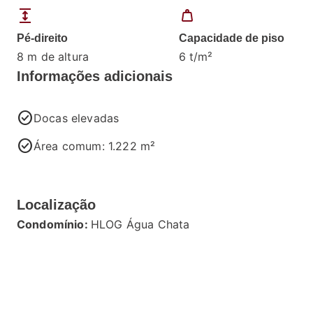
expand
weight
Pé-direito
Capacidade de piso
8 m de altura
6 t/m²
Informações adicionais
check_circle
Docas elevadas
check_circle
Área comum: 1.222 m²
Localização
Condomínio:
HLOG Água Chata