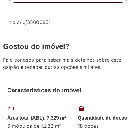
Início
/
...
/
35000951
Gostou do imóvel?
Fale conosco para saber mais detalhes sobre este
galpão e receber outras opções similares.
Características do imóvel
straighten
garage_home
Área total (ABL): 7.329 m²
Quantidade de docas
6 módulos de 1.222 m²
18 docas