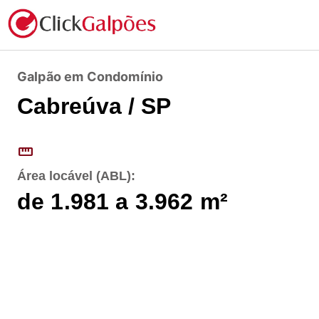
Galpão em Condomínio
Cabreúva / SP
straighten
Área locável (ABL):
de 1.981 a 3.962
m²