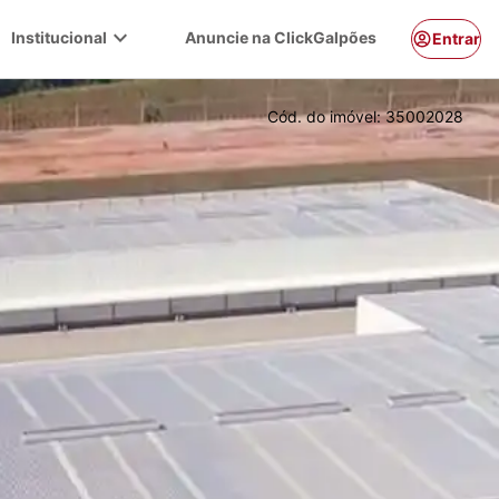
expand_more
Institucional
Anuncie na ClickGalpões
Entrar
Cód. do imóvel:
35002028