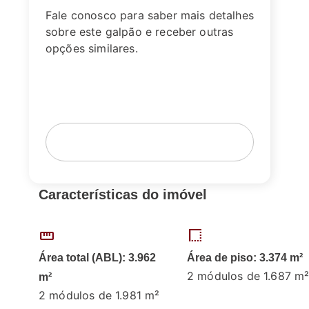
Fale conosco para saber mais detalhes
sobre este galpão e receber outras
opções similares.
Fale com um corretor
Agende sua visita
Características do imóvel
straighten
border_style
Área total (ABL): 3.962
Área de piso: 3.374 m²
2 módulos de 1.687 m
m²
2 módulos de 1.981 m²