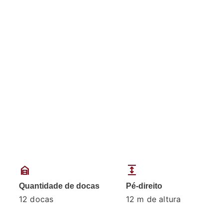
garage_home
expand
Quantidade de docas
Pé-direito
²
12 docas
12 m de altura