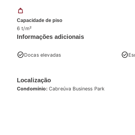
weight
Capacidade de piso
6 t/m²
Informações adicionais
check_circle
check_circle
Docas elevadas
Es
Localização
Condomínio:
Cabreúva Business Park