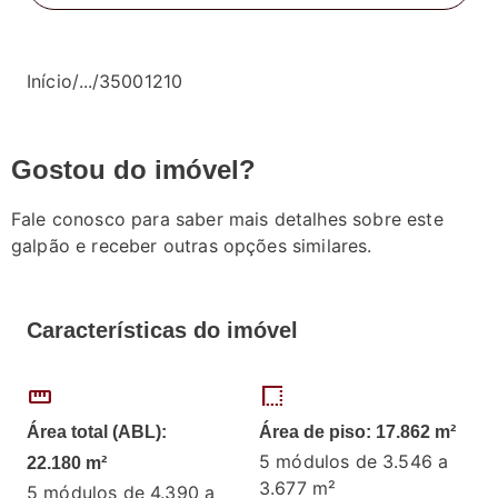
Início
/
...
/
35001210
Gostou do imóvel?
Fale conosco para saber mais detalhes sobre este
galpão e receber outras opções similares.
Características do imóvel
straighten
border_style
Área total (ABL):
Área de piso: 17.862 m²
5 módulos de 3.546 a
22.180 m²
3.677 m²
5 módulos de 4.390 a