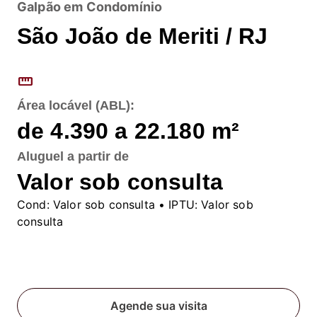
Galpão em Condomínio
São João de Meriti / RJ
straighten
Área locável (ABL):
de 4.390 a 22.180
m²
Aluguel
a partir de
Valor sob consulta
Cond:
Valor sob consulta
• IPTU:
Valor sob
consulta
Fale conosco
Agende sua visita