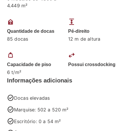
4.449 m²
garage_home
expand
Quantidade de docas
Pé-direito
85 docas
12 m de altura
weight
swap_horiz
Capacidade de piso
Possui crossdocking
6 t/m²
Informações adicionais
check_circle
Docas elevadas
check_circle
Marquise: 502 a 520 m²
check_circle
Escritório: 0 a 54 m²