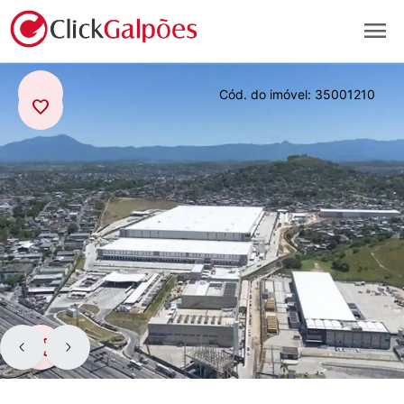
menu
arrow_back
Cód. do imóvel:
35001210
favorite