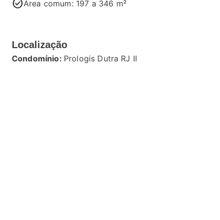
check_circle
Área comum: 197 a 346 m²
Localização
Condomínio:
Prologis Dutra RJ II