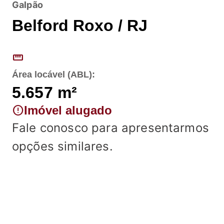
Galpão
Belford Roxo / RJ
straighten
Área locável (ABL):
5.657
m²
error
Imóvel alugado
Fale conosco para apresentarmos
opções similares.
Fale conosco