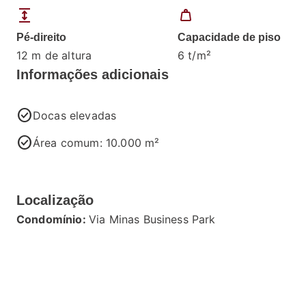
expand
weight
Pé-direito
Capacidade de piso
12 m de altura
6 t/m²
Informações adicionais
check_circle
Docas elevadas
check_circle
Área comum: 10.000 m²
Localização
Condomínio:
Via Minas Business Park