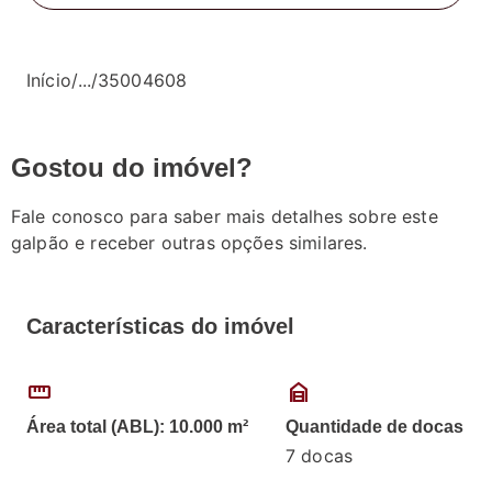
Início
/
...
/
35004608
Gostou do imóvel?
Fale conosco para saber mais detalhes sobre este
galpão e receber outras opções similares.
Características do imóvel
straighten
garage_home
Área total (ABL): 10.000 m²
Quantidade de docas
7 docas