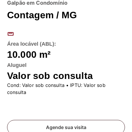
Galpão em Condomínio
Contagem / MG
straighten
Área locável (ABL):
10.000
m²
Aluguel
Valor sob consulta
Cond:
Valor sob consulta
• IPTU:
Valor sob
consulta
Fale conosco
Agende sua visita