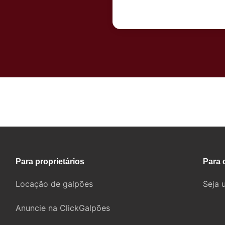
Fale com um corretor
Para proprietários
Para 
Locação de galpões
Seja 
Anuncie na ClickGalpões