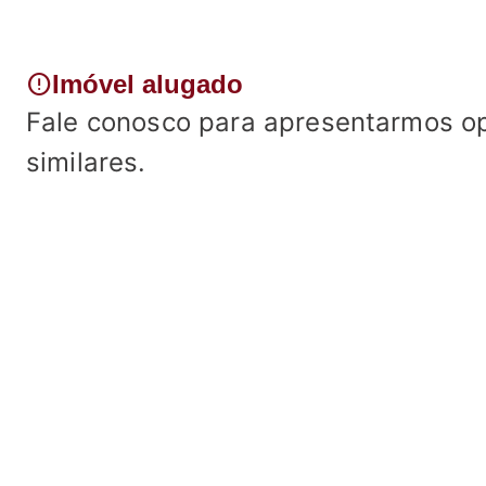
error
Imóvel alugado
Fale conosco para apresentarmos o
similares.
Fale conosco