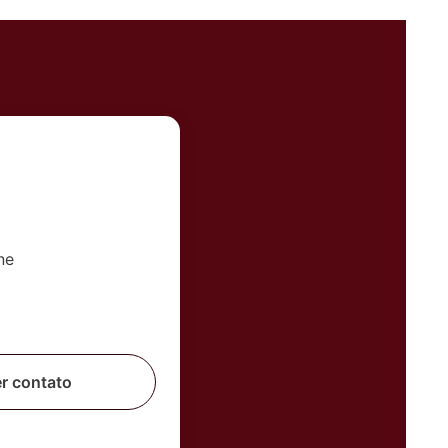
er contato
 corretor