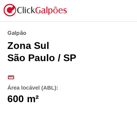
Galpão
Zona Sul
São Paulo / SP
straighten
Área locável (ABL):
600
m²