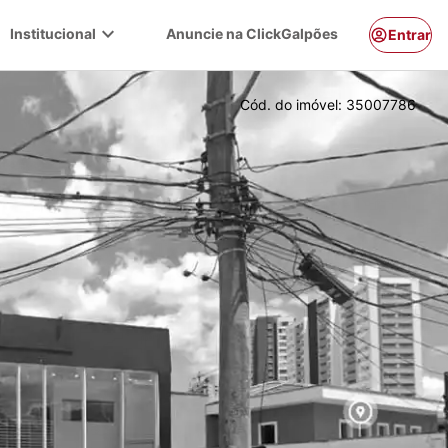
expand_more
Institucional
Anuncie na ClickGalpões
Entrar
Cód. do imóvel:
35007786