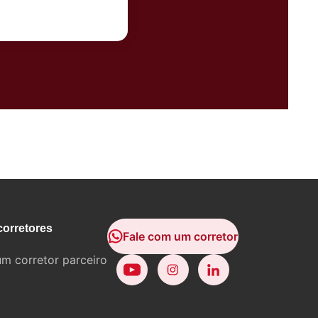
corretores
Fale com um corretor
um corretor parceiro