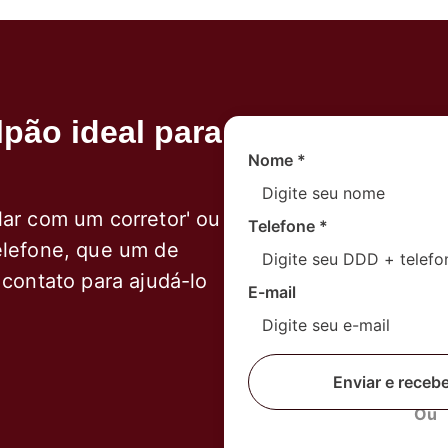
pão ideal para
Nome
*
lar com um corretor' ou
Telefone
*
elefone, que um de
 contato para ajudá-lo
E-mail
Enviar e receb
Ou
Fale com um