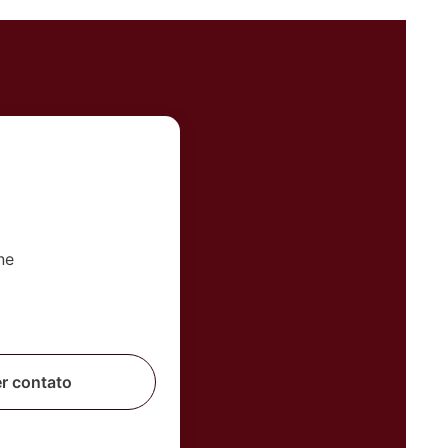
er contato
 corretor