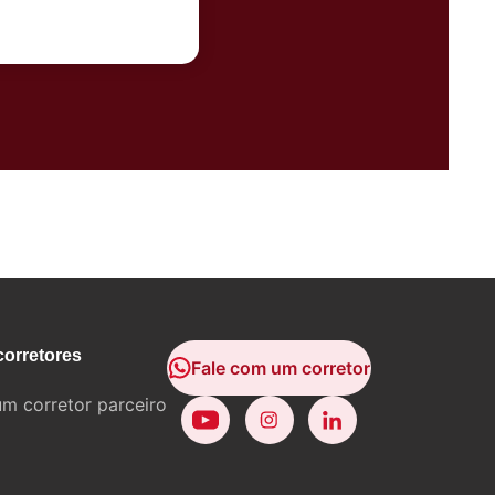
corretores
Fale com um corretor
um corretor parceiro