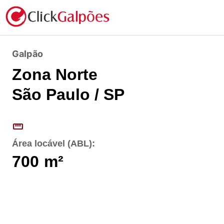
Galpão
Zona Norte
São Paulo / SP
straighten
Área locável (ABL):
700
m²