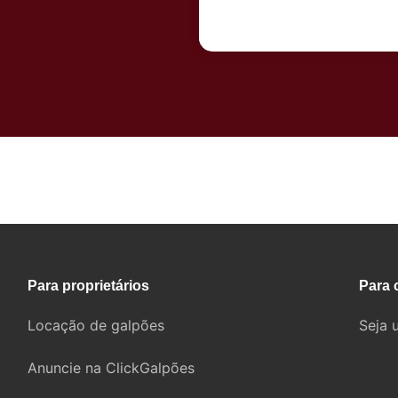
Fale com um corretor
Para proprietários
Para 
Locação de galpões
Seja 
Anuncie na ClickGalpões