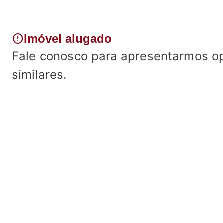
error
Imóvel alugado
Fale conosco para apresentarmos o
similares.
Fale conosco