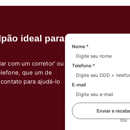
pão ideal para
Nome
*
lar com um corretor' ou
Telefone
*
elefone, que um de
 contato para ajudá-lo
E-mail
Enviar e receb
Ou
Fale com um