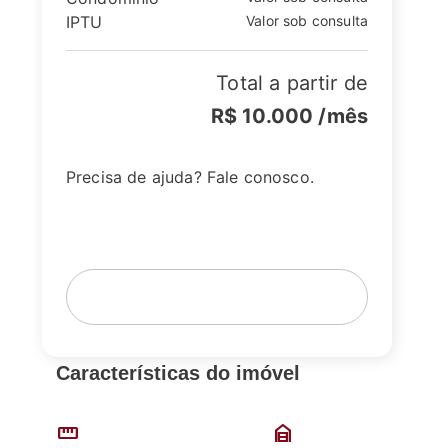
IPTU
Valor sob consulta
Total a partir de
R$ 10.000
/mês
Precisa de ajuda? Fale conosco.
Fale com um corretor
Agende sua visita
Características do imóvel
straighten
garage_home