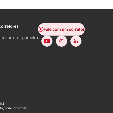
corretores
Fale com um corretor
um corretor parceiro
0021
ta, podendo sofrer