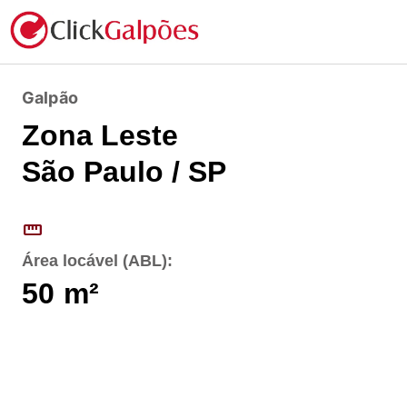
Galpão
Zona Leste
São Paulo / SP
straighten
Área locável (ABL):
50
m²