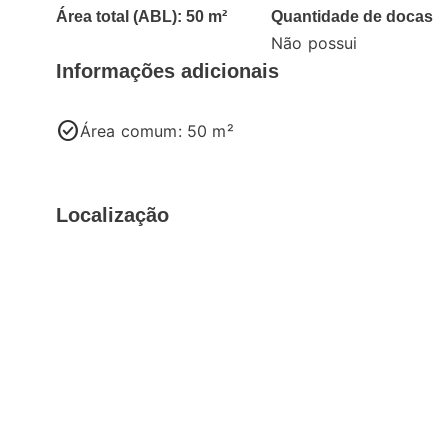
Área total (ABL): 50 m²
Quantidade de docas
Não possui
Informações adicionais
check_circle
Área comum: 50 m²
Localização