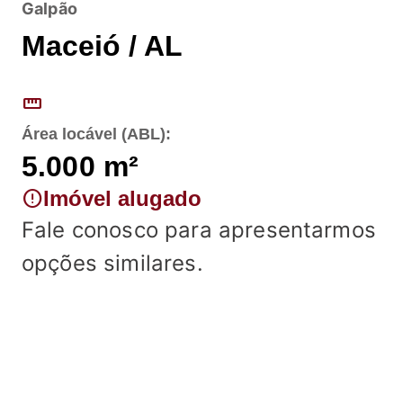
Galpão
Maceió / AL
straighten
Área locável (ABL):
5.000
m²
error
Imóvel alugado
Fale conosco para apresentarmos
opções similares.
Fale conosco