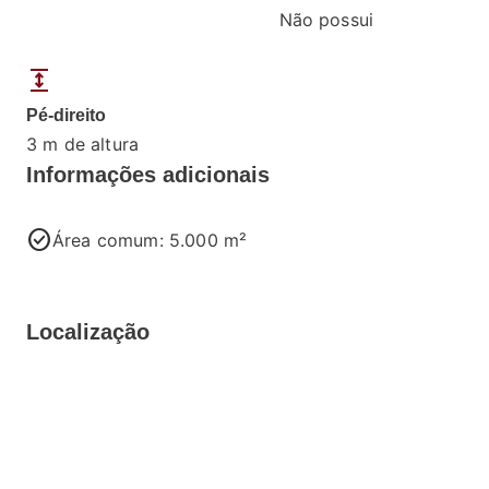
Não possui
expand
Pé-direito
3 m de altura
Informações adicionais
check_circle
Área comum: 5.000 m²
Localização