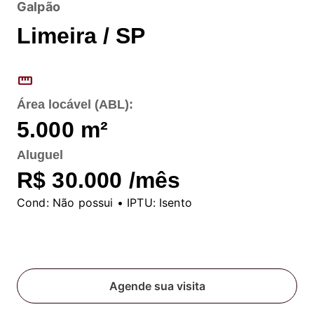
Galpão
Limeira / SP
straighten
Área locável (ABL):
5.000
m²
Aluguel
R$ 30.000 /mês
Cond:
Não possui
• IPTU:
Isento
Fale conosco
Agende sua visita