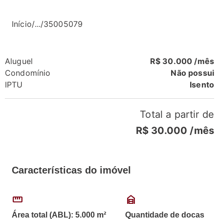
Início
/
...
/
35005079
Aluguel
R$ 30.000 /mês
Condomínio
Não possui
IPTU
Isento
Total a partir de
R$ 30.000
/mês
Características do imóvel
straighten
garage_home
Área total (ABL): 5.000 m²
Quantidade de docas