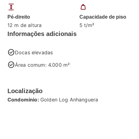
expand
weight
Pé-direito
Capacidade de piso
12 m de altura
5 t/m²
Informações adicionais
check_circle
Docas elevadas
check_circle
Área comum: 4.000 m²
Localização
Condomínio:
Golden Log Anhanguera