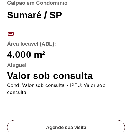
Galpão em Condomínio
Sumaré / SP
straighten
Área locável (ABL):
4.000
m²
Aluguel
Valor sob consulta
Cond:
Valor sob consulta
• IPTU:
Valor sob
consulta
Fale conosco
Agende sua visita