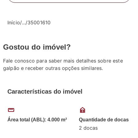
Início
/
...
/
35001610
Gostou do imóvel?
Fale conosco para saber mais detalhes sobre este
galpão e receber outras opções similares.
Características do imóvel
straighten
garage_home
Área total (ABL): 4.000 m²
Quantidade de docas
2 docas