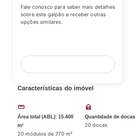
Fale conosco para saber mais detalhes
sobre este galpão e receber outras
opções similares.
Fale com um corretor
Agende sua visita
Características do imóvel
straighten
garage_home
Área total (ABL): 15.400
Quantidade de docas
20 docas
m²
20 módulos de 770 m²