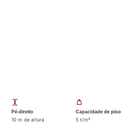
expand
weight
Pé-direito
Capacidade de piso
10 m de altura
5 t/m²