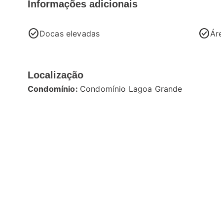
Informações adicionais
check_circle
check_circle
Docas elevadas
Ár
Localização
Condomínio:
Condomínio Lagoa Grande