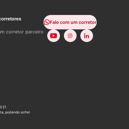
corretores
Fale com um corretor
um corretor parceiro
0021
ta, podendo sofrer