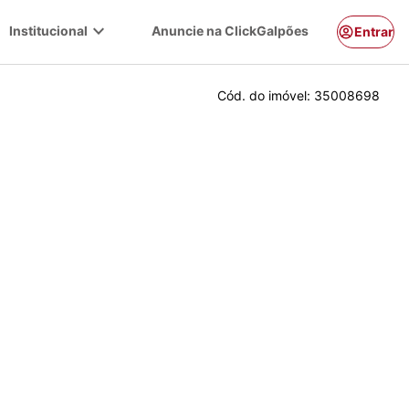
expand_more
Institucional
Anuncie na ClickGalpões
Entrar
Cód. do imóvel:
35008698