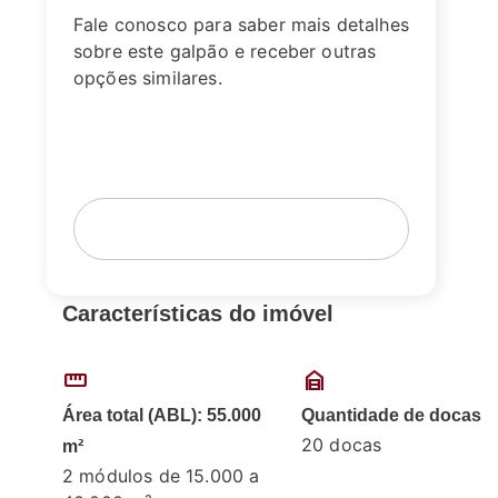
Fale conosco para saber mais detalhes
sobre este galpão e receber outras
opções similares.
Fale com um corretor
Agende sua visita
Características do imóvel
straighten
garage_home
Área total (ABL): 55.000
Quantidade de docas
20 docas
m²
2 módulos de 15.000 a