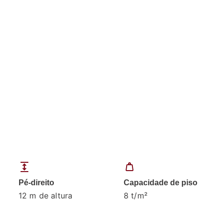
expand
weight
Pé-direito
Capacidade de piso
12 m de altura
8 t/m²