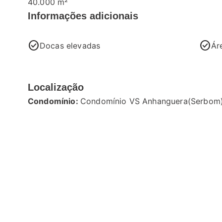
40.000 m²
Informações adicionais
check_circle
check_circle
Docas elevadas
Ár
Localização
Condomínio:
Condomínio VS Anhanguera(Serbom