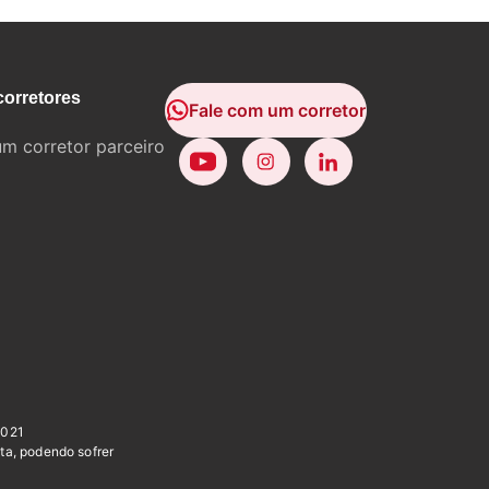
corretores
Fale com um corretor
um corretor parceiro
0021
ta, podendo sofrer