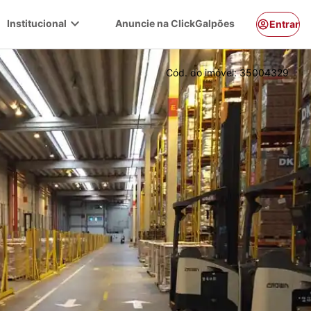
expand_more
Institucional
Anuncie na ClickGalpões
Entrar
Cód. do imóvel:
35004329