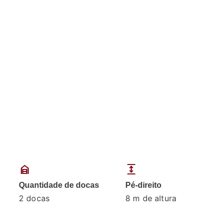
garage_home
expand
Quantidade de docas
Pé-direito
2 docas
8 m de altura