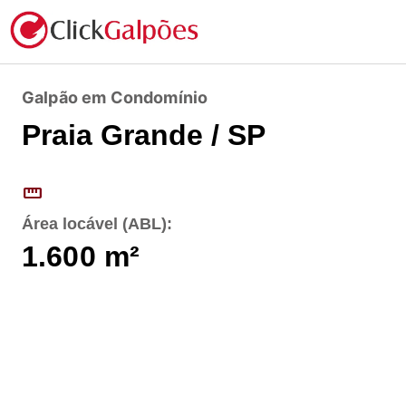
Galpão em Condomínio
Praia Grande / SP
straighten
Área locável (ABL):
1.600
m²