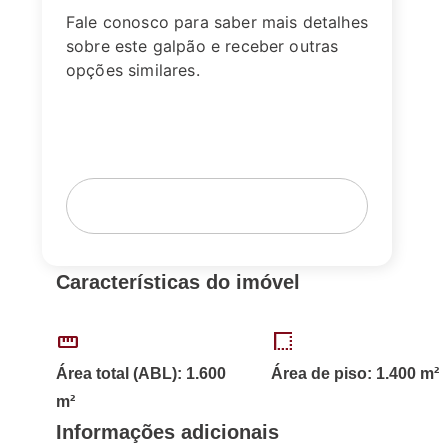
Fale conosco para saber mais detalhes
sobre este galpão e receber outras
opções similares.
Fale com um corretor
Agende sua visita
Características do imóvel
straighten
border_style
Área total (ABL): 1.600
Área de piso: 1.400 m²
m²
Informações adicionais