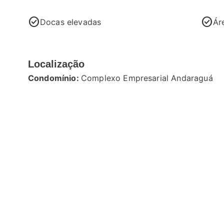
check_circle
check_circle
Docas elevadas
Ár
Localização
Condomínio:
Complexo Empresarial Andaraguá