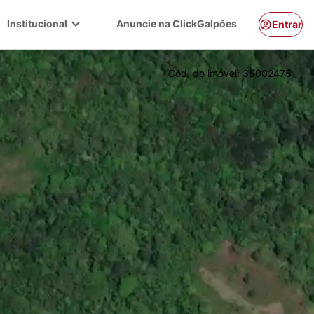
expand_more
Institucional
Anuncie na ClickGalpões
Entrar
Cód. do imóvel:
35002475