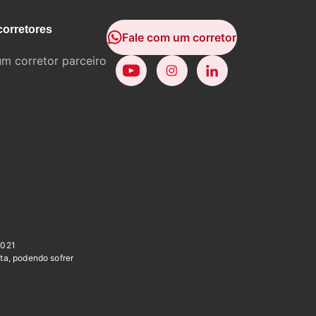
corretores
Fale com um corretor
um corretor parceiro
0021
ta, podendo sofrer