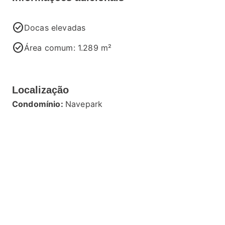
check_circle
Docas elevadas
check_circle
Área comum: 1.289 m²
Localização
Condomínio:
Navepark