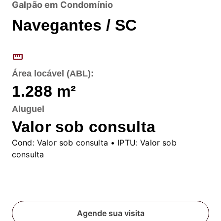
Galpão em Condomínio
Navegantes / SC
straighten
Área locável (ABL):
1.288
m²
Aluguel
Valor sob consulta
Cond:
Valor sob consulta
• IPTU:
Valor sob
consulta
Fale conosco
Agende sua visita