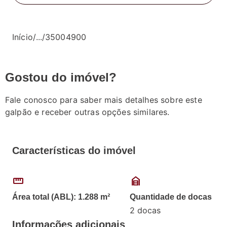
Início
/
...
/
35004900
Gostou do imóvel?
Fale conosco para saber mais detalhes sobre este
galpão e receber outras opções similares.
Características do imóvel
straighten
garage_home
Área total (ABL): 1.288 m²
Quantidade de docas
2 docas
Informações adicionais