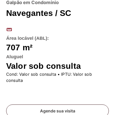
Galpão em Condomínio
Navegantes / SC
straighten
Área locável (ABL):
707
m²
Aluguel
Valor sob consulta
Cond:
Valor sob consulta
• IPTU:
Valor sob
consulta
Fale conosco
Agende sua visita