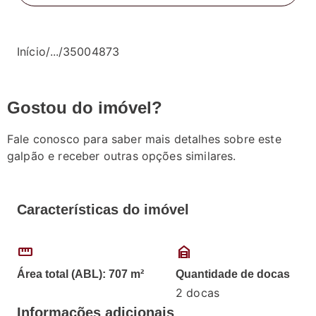
Início
/
...
/
35004873
Gostou do imóvel?
Fale conosco para saber mais detalhes sobre este
galpão e receber outras opções similares.
Características do imóvel
straighten
garage_home
Área total (ABL): 707 m²
Quantidade de docas
2 docas
Informações adicionais