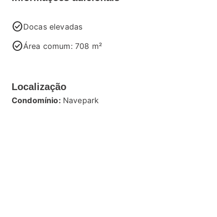
check_circle
Docas elevadas
check_circle
Área comum: 708 m²
Localização
Condomínio:
Navepark