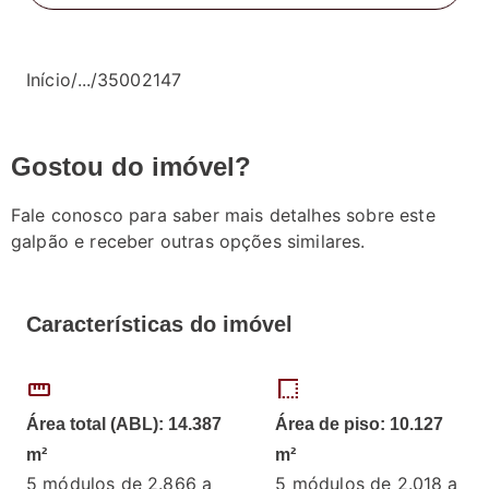
Início
/
...
/
35002147
Gostou do imóvel?
Fale conosco para saber mais detalhes sobre este
galpão e receber outras opções similares.
Características do imóvel
straighten
border_style
Área total (ABL): 14.387
Área de piso: 10.127
m²
m²
5 módulos de 2.866 a
5 módulos de 2.018 a