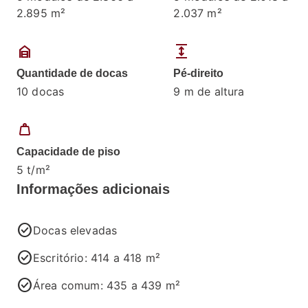
2.895 m²
2.037 m²
garage_home
expand
Quantidade de docas
Pé-direito
10 docas
9 m de altura
weight
Capacidade de piso
5 t/m²
Informações adicionais
check_circle
Docas elevadas
check_circle
Escritório: 414 a 418 m²
check_circle
Área comum: 435 a 439 m²