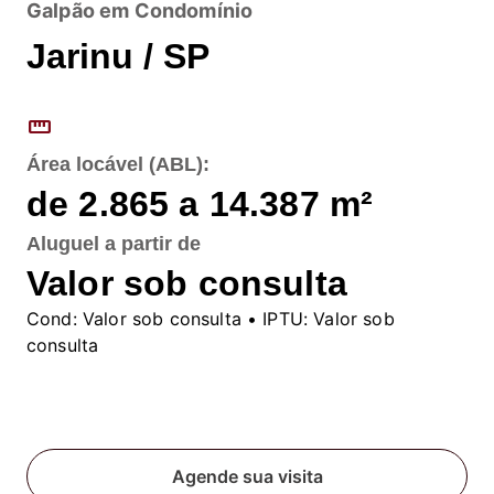
Galpão em Condomínio
Jarinu / SP
straighten
Área locável (ABL):
de 2.865 a 14.387
m²
Aluguel
a partir de
Valor sob consulta
Cond:
Valor sob consulta
• IPTU:
Valor sob
consulta
Fale conosco
Agende sua visita