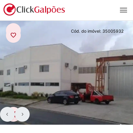
menu
arrow_back
Cód. do imóvel:
35005932
favorite