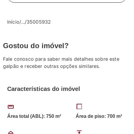
Início
/
...
/
35005932
Gostou do imóvel?
Fale conosco para saber mais detalhes sobre este
galpão e receber outras opções similares.
Características do imóvel
straighten
border_style
Área total (ABL): 750 m²
Área de piso: 700 m²
garage_home
expand