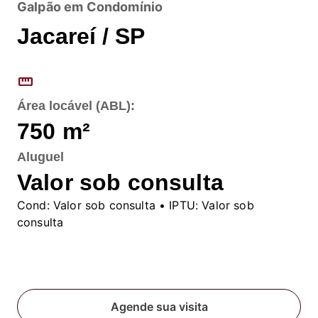
Galpão em Condomínio
Jacareí / SP
straighten
Área locável (ABL):
750
m²
Aluguel
Valor sob consulta
Cond:
Valor sob consulta
• IPTU:
Valor sob
consulta
Fale conosco
Agende sua visita