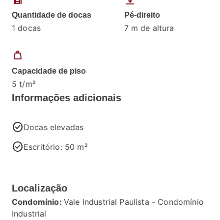
Quantidade de docas
Pé-direito
1 docas
7 m de altura
weight
Capacidade de piso
5 t/m²
Informações adicionais
check_circle
Docas elevadas
check_circle
Escritório: 50 m²
Localização
Condomínio:
Vale Industrial Paulista - Condomínio
Industrial