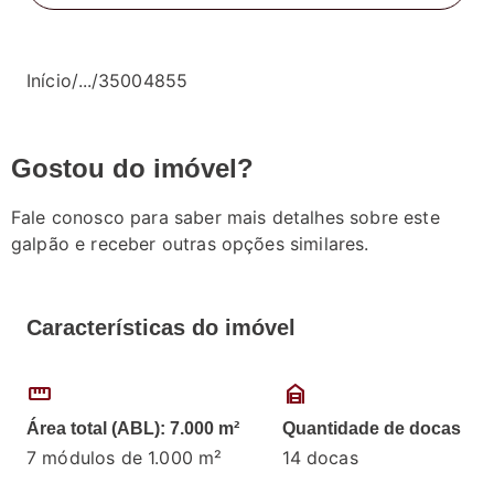
Início
/
...
/
35004855
Gostou do imóvel?
Fale conosco para saber mais detalhes sobre este
galpão e receber outras opções similares.
Características do imóvel
straighten
garage_home
Área total (ABL): 7.000 m²
Quantidade de docas
7 módulos de 1.000 m²
14 docas