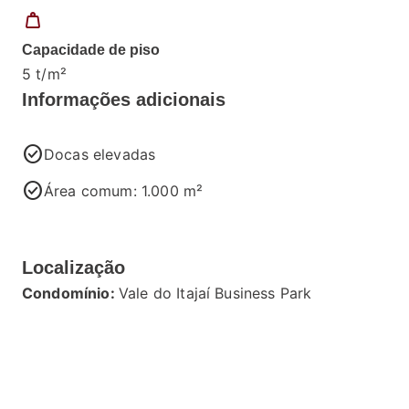
weight
Capacidade de piso
5 t/m²
Informações adicionais
check_circle
Docas elevadas
check_circle
Área comum: 1.000 m²
Localização
Condomínio:
Vale do Itajaí Business Park