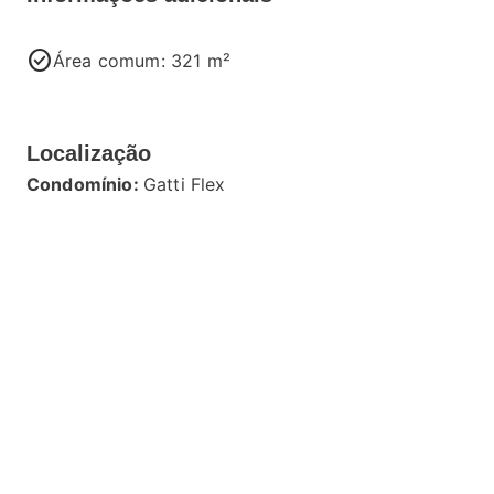
check_circle
Área comum: 321 m²
Localização
Condomínio:
Gatti Flex