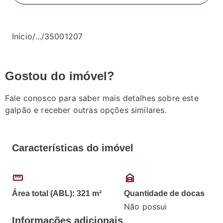
Início
/
...
/
35001207
Gostou do imóvel?
Fale conosco para saber mais detalhes sobre este
galpão e receber outras opções similares.
Características do imóvel
straighten
garage_home
Área total (ABL): 321 m²
Quantidade de docas
Não possui
Informações adicionais