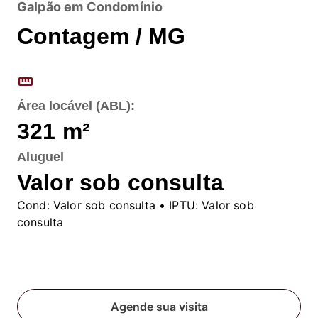
Galpão em Condomínio
Contagem / MG
straighten
Área locável (ABL):
321
m²
Aluguel
Valor sob consulta
Cond:
Valor sob consulta
• IPTU:
Valor sob
consulta
Fale conosco
Agende sua visita