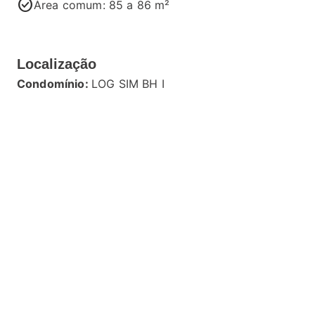
check_circle
Área comum: 85 a 86 m²
Localização
Condomínio:
LOG SIM BH I