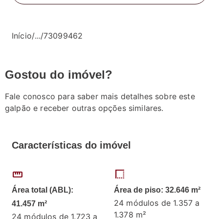
Início
/
...
/
73099462
Gostou do imóvel?
Fale conosco para saber mais detalhes sobre este
galpão e receber outras opções similares.
Características do imóvel
straighten
border_style
Área total (ABL):
Área de piso: 32.646 m²
24 módulos de 1.357 a
41.457 m²
1.378 m²
24 módulos de 1.723 a