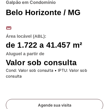
Galpão em Condomínio
Belo Horizonte / MG
straighten
Área locável (ABL):
de 1.722 a 41.457
m²
Aluguel
a partir de
Valor sob consulta
Cond:
Valor sob consulta
• IPTU:
Valor sob
consulta
Fale conosco
Agende sua visita