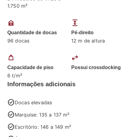
1.750 m²
garage_home
expand
Quantidade de docas
Pé-direito
96 docas
12 m de altura
weight
swap_horiz
Capacidade de piso
Possui crossdocking
6 t/m²
Informações adicionais
check_circle
Docas elevadas
check_circle
Marquise: 135 a 137 m²
check_circle
Escritório: 146 a 149 m²