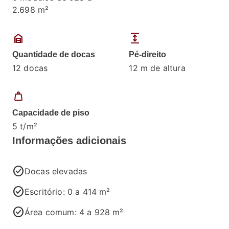
2.698 m²
garage_home
expand
Quantidade de docas
Pé-direito
12 docas
12 m de altura
weight
Capacidade de piso
5 t/m²
Informações adicionais
check_circle
Docas elevadas
check_circle
Escritório: 0 a 414 m²
check_circle
Área comum: 4 a 928 m²