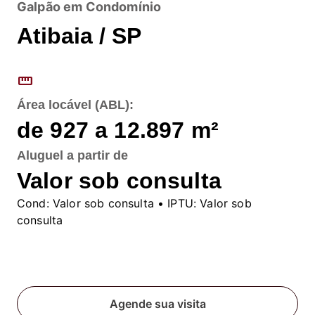
Galpão em Condomínio
Atibaia / SP
straighten
Área locável (ABL):
de 927 a 12.897
m²
Aluguel
a partir de
Valor sob consulta
Cond:
Valor sob consulta
• IPTU:
Valor sob
consulta
Fale conosco
Agende sua visita