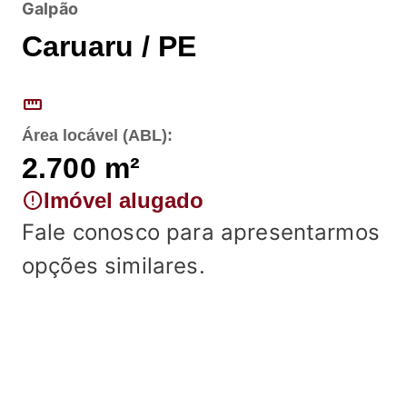
Galpão
Caruaru / PE
straighten
Área locável (ABL):
2.700
m²
error
Imóvel alugado
Fale conosco para apresentarmos
opções similares.
Fale conosco