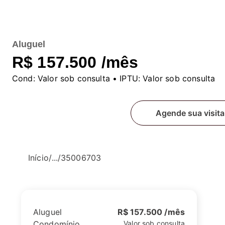
Aluguel
R$ 157.500 /mês
Cond:
Valor sob consulta
• IPTU:
Valor sob consulta
Fale conosco
Agende sua visita
Início
/
...
/
35006703
Aluguel
R$ 157.500 /mês
Condomínio
Valor sob consulta