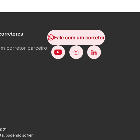
corretores
Fale com um corretor
um corretor parceiro
0021
ta, podendo sofrer