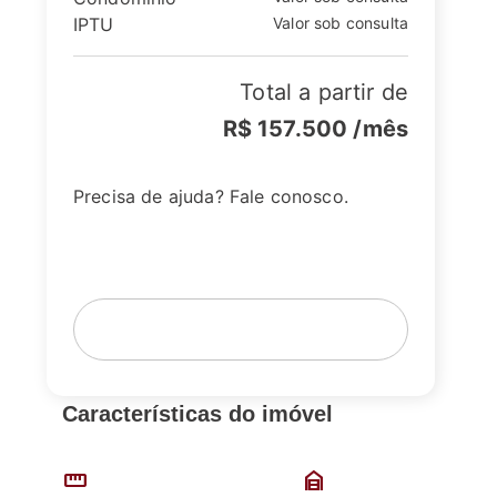
IPTU
Valor sob consulta
Total a partir de
R$ 157.500
/mês
Precisa de ajuda? Fale conosco.
Fale com um corretor
Agende sua visita
Características do imóvel
straighten
garage_home