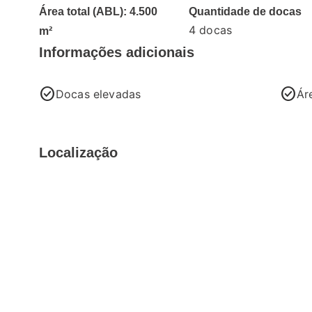
Área total (ABL): 4.500
Quantidade de docas
4 docas
m²
Informações adicionais
check_circle
check_circle
Docas elevadas
Ár
Localização