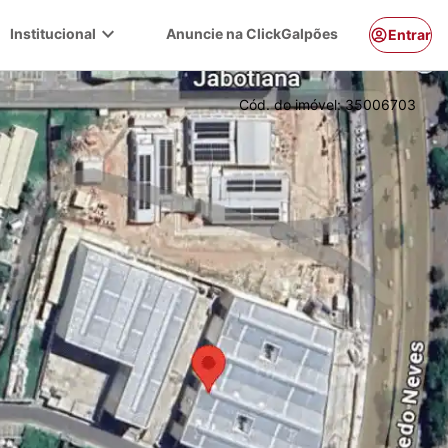
expand_more
Institucional
Anuncie na ClickGalpões
Entrar
Cód. do imóvel:
35006703