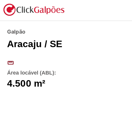
Galpão
Aracaju / SE
straighten
Área locável (ABL):
4.500
m²