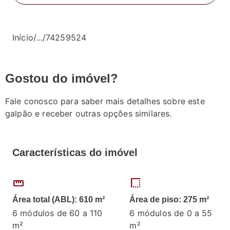
Início
/
...
/
74259524
Gostou do imóvel?
Fale conosco para saber mais detalhes sobre este
galpão e receber outras opções similares.
Características do imóvel
straighten
border_style
Área total (ABL): 610 m²
Área de piso: 275 m²
6 módulos de 60 a 110
6 módulos de 0 a 55
m²
m²