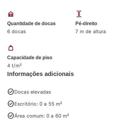
garage_home
expand
Quantidade de docas
Pé-direito
6 docas
7 m de altura
weight
Capacidade de piso
4 t/m²
Informações adicionais
check_circle
Docas elevadas
check_circle
Escritório: 0 a 55 m²
check_circle
Área comum: 0 a 60 m²