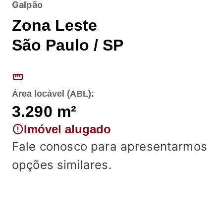
Galpão
Zona Leste
São Paulo / SP
straighten
Área locável (ABL):
3.290
m²
error
Imóvel alugado
Fale conosco para apresentarmos
opções similares.
Fale conosco