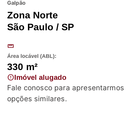
Galpão
Zona Norte
São Paulo / SP
straighten
Área locável (ABL):
330
m²
error
Imóvel alugado
Fale conosco para apresentarmos
opções similares.
Fale conosco