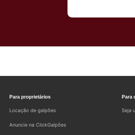
Fale com um corretor
Para proprietários
Para 
Locação de galpões
Seja 
Anuncie na ClickGalpões