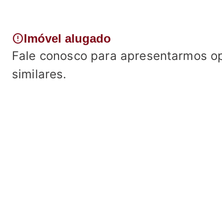
error
Imóvel alugado
Fale conosco para apresentarmos o
similares.
Fale conosco