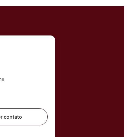
er contato
 corretor