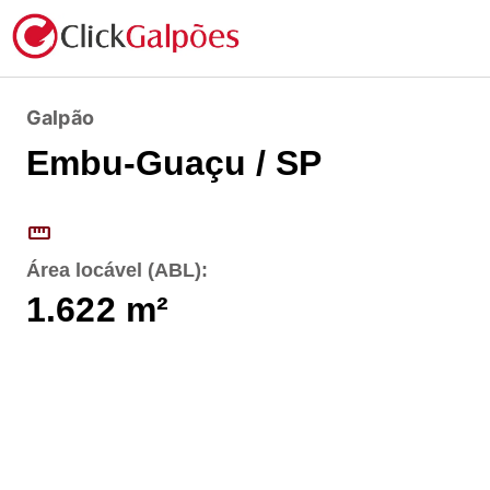
Galpão
Embu-Guaçu / SP
straighten
Área locável (ABL):
1.622
m²