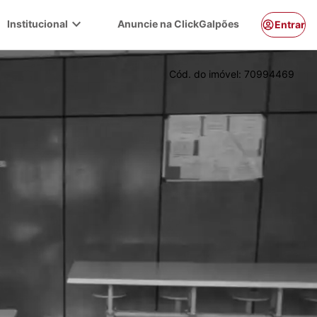
expand_more
Institucional
Anuncie na ClickGalpões
Entrar
Cód. do imóvel:
70994469