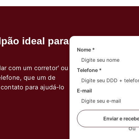
pão ideal para
Nome
*
lar com um corretor' ou
Telefone
*
elefone, que um de
 contato para ajudá-lo
E-mail
Enviar e receb
Ou
Fale com um