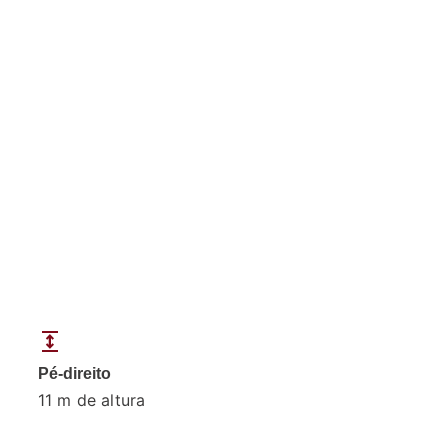
expand
Pé-direito
11 m de altura