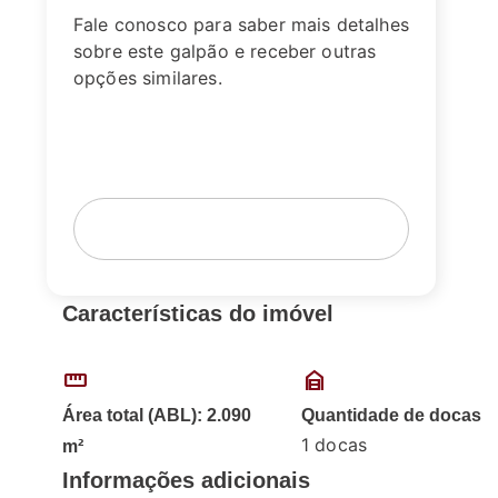
Fale conosco para saber mais detalhes
sobre este galpão e receber outras
opções similares.
Fale com um corretor
Agende sua visita
Características do imóvel
straighten
garage_home
Área total (ABL): 2.090
Quantidade de docas
1 docas
m²
Informações adicionais