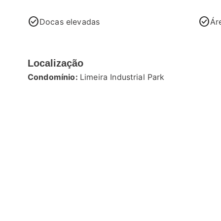
check_circle
check_circle
Docas elevadas
Ár
Localização
Condomínio:
Limeira Industrial Park