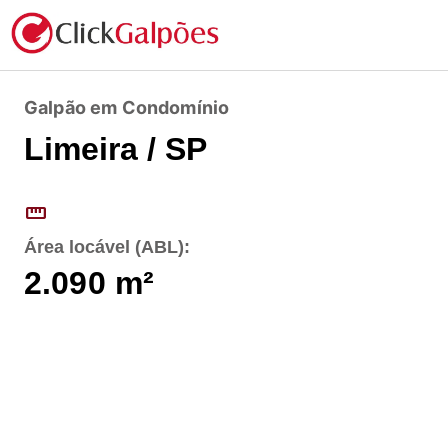
Galpão em Condomínio
Limeira / SP
straighten
Área locável (ABL):
2.090
m²