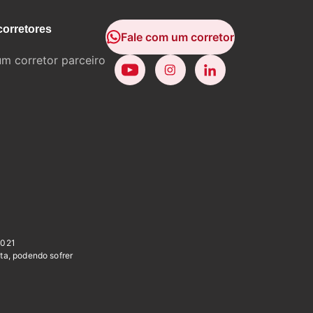
corretores
Fale com um corretor
um corretor parceiro
0021
ta, podendo sofrer