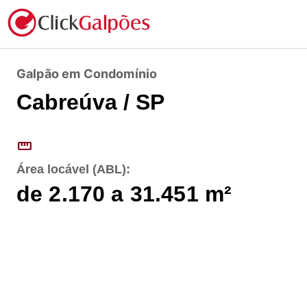
Galpão em Condomínio
Cabreúva / SP
straighten
Área locável (ABL):
de 2.170 a 31.451
m²