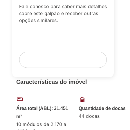
Fale conosco para saber mais detalhes
sobre este galpão e receber outras
opções similares.
Fale com um corretor
Agende sua visita
Características do imóvel
straighten
garage_home
Área total (ABL): 31.451
Quantidade de docas
44 docas
m²
10 módulos de 2.170 a