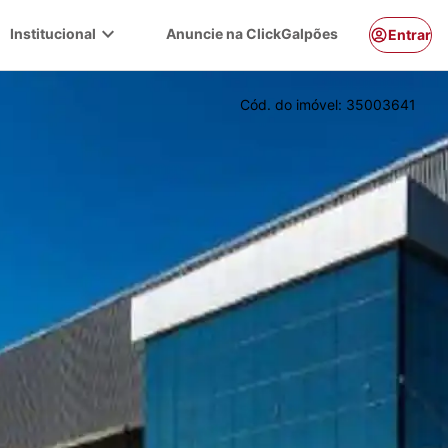
expand_more
Institucional
Anuncie na ClickGalpões
Entrar
Cód. do imóvel:
35003641