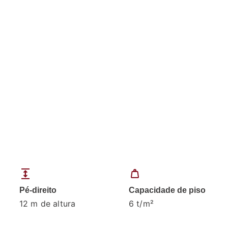
expand
weight
Pé-direito
Capacidade de piso
12 m de altura
6 t/m²