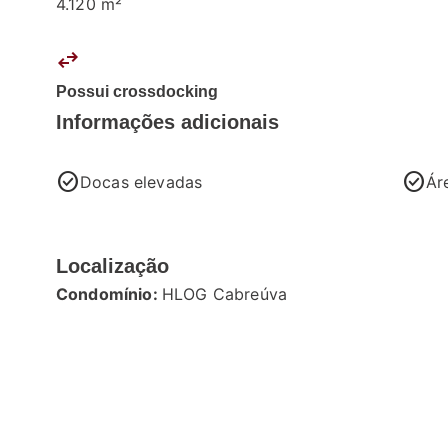
4.120 m²
swap_horiz
Possui crossdocking
Informações adicionais
check_circle
check_circle
Docas elevadas
Ár
Localização
Condomínio:
HLOG Cabreúva