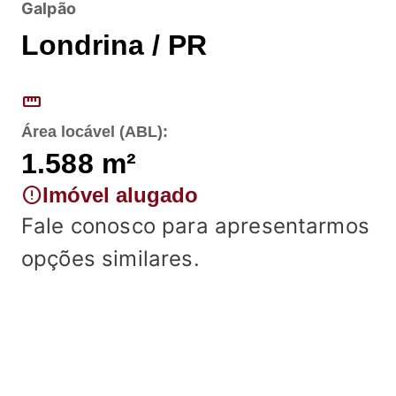
Galpão
Londrina / PR
straighten
Área locável (ABL):
1.588
m²
error
Imóvel alugado
Fale conosco para apresentarmos
opções similares.
Fale conosco