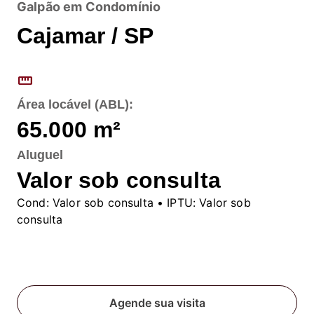
Galpão em Condomínio
Cajamar / SP
straighten
Área locável (ABL):
65.000
m²
Aluguel
Valor sob consulta
Cond:
Valor sob consulta
• IPTU:
Valor sob
consulta
Fale conosco
Agende sua visita