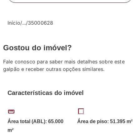
Início
/
...
/
35000628
Gostou do imóvel?
Fale conosco para saber mais detalhes sobre este
galpão e receber outras opções similares.
Características do imóvel
straighten
border_style
Área total (ABL): 65.000
Área de piso: 51.395 m²
m²