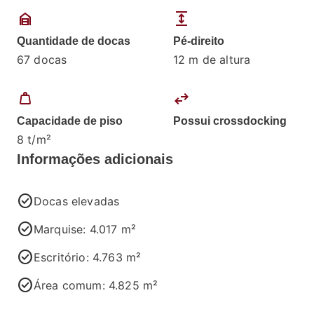
garage_home
expand
Quantidade de docas
Pé-direito
67 docas
12 m de altura
weight
swap_horiz
Capacidade de piso
Possui crossdocking
8 t/m²
Informações adicionais
check_circle
Docas elevadas
check_circle
Marquise: 4.017 m²
check_circle
Escritório: 4.763 m²
check_circle
Área comum: 4.825 m²