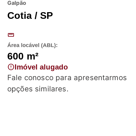
Galpão
Cotia / SP
straighten
Área locável (ABL):
600
m²
error
Imóvel alugado
Fale conosco para apresentarmos
opções similares.
Fale conosco