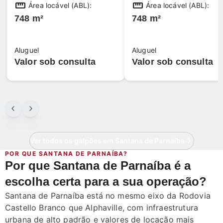
straighten
straighten
Área locável (ABL):
Área locável (ABL):
748 m²
748 m²
Aluguel
Aluguel
Valor sob consulta
Valor sob consulta
Ver todos os galpões em Santana de Parnaíba
POR QUE SANTANA DE PARNAÍBA?
Por que Santana de Parnaíba é a
escolha certa para a sua operação?
Santana de Parnaíba está no mesmo eixo da Rodovia
Castello Branco que Alphaville, com infraestrutura
urbana de alto padrão e valores de locação mais