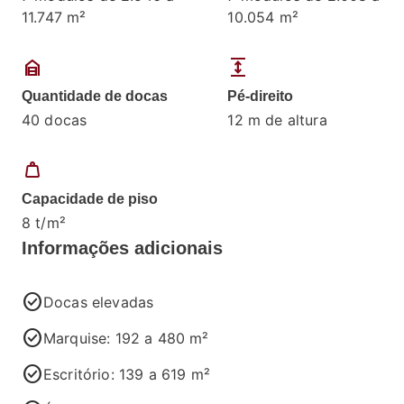
11.747 m²
10.054 m²
garage_home
expand
Quantidade de docas
Pé-direito
40 docas
12 m de altura
weight
Capacidade de piso
8 t/m²
Informações adicionais
check_circle
Docas elevadas
check_circle
Marquise: 192 a 480 m²
check_circle
Escritório: 139 a 619 m²