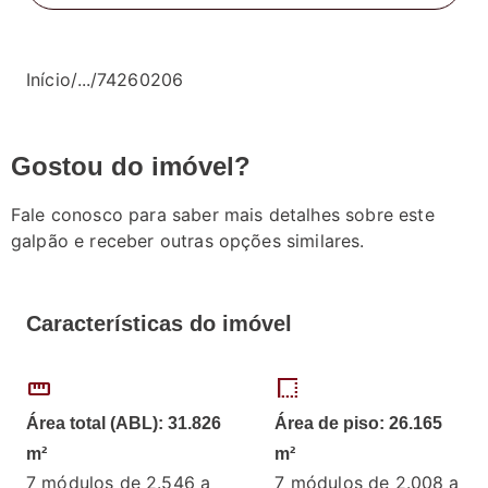
Início
/
...
/
74260206
Gostou do imóvel?
Fale conosco para saber mais detalhes sobre este
galpão e receber outras opções similares.
Características do imóvel
straighten
border_style
Área total (ABL): 31.826
Área de piso: 26.165
m²
m²
7 módulos de 2.546 a
7 módulos de 2.008 a