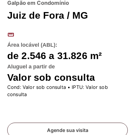
Galpão em Condomínio
Juiz de Fora / MG
straighten
Área locável (ABL):
de 2.546 a 31.826
m²
Aluguel
a partir de
Valor sob consulta
Cond:
Valor sob consulta
• IPTU:
Valor sob
consulta
Fale conosco
Agende sua visita